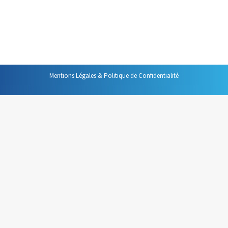
proposés dans ce blog comme celui qui s’intéresse aux
rythmes biologiques ou celui, plus récent, dans lequel
je…
Mentions Légales & Politique de Confidentialité