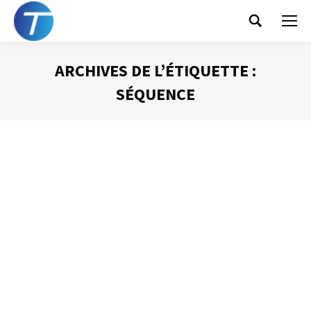
Search:
ARCHIVES DE L’ÉTIQUETTE :
SÉQUENCE
Vous êtes ici :
La loi d’Illich
Gestion du temps
Par
Philippe Helmstetter
6 novembre 2016
Ivan ILLICH, un penseur atypique et révolutionnaire, a
produit une réflexion sur le travail humain et sa
productivité qu’il est temps que je vous explique. Vous
pourrez la relier à plusieurs articles que je vous ai déjà