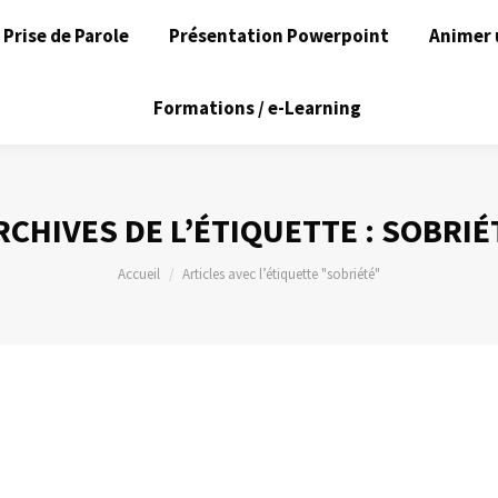
Prise de Parole
Présentation Powerpoint
Animer 
Formations / e-Learning
RCHIVES DE L’ÉTIQUETTE :
SOBRIÉ
Vous êtes ici :
Accueil
Articles avec l’étiquette "sobriété"