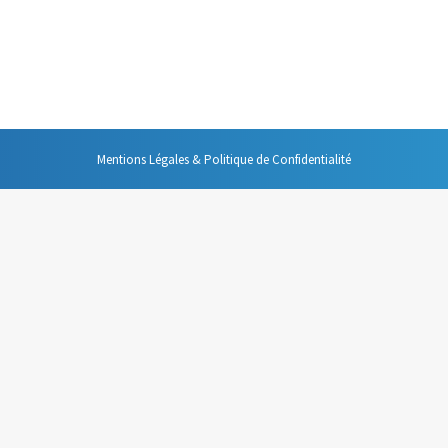
fois dans le piège de créer des diaporamas spectaculaires : des diaposit
 des textes etc. Je crois qu’il est nécessaire qu’un diaporama garde un
Mentions Légales & Politique de Confidentialité