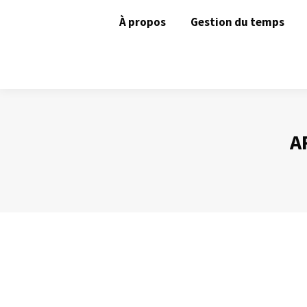
À propos
Gestion du temps
A
Les animations ne sont pas un gadget
Prise de Parole
Par
Philippe Helmstetter
4 juin 2012