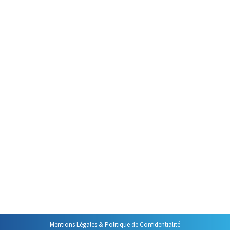
Par
Philippe Helmstetter
30 novembre 2016
Je m’amuse souvent lors de mes
formations, juste après avoir
montré à quel point il est facile
de modifier un mail reçu, à
demander quelle est la valeur
juridique d’un message
électronique. Et là , il faut bien
constater que les réponses sont
diverses. Alors je vous propose
de faire le point sur cette
question complexe.
Mentions Légales & Politique de Confidentialité