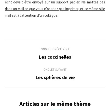
écrit devait être envoyé sur un support papier.
Ne mettez pas
dans un mail ce que vous n’oseriez pas imprimer, et ce même si le
mail est à l’attention d’un collègue.
Navigation
ONGLET PRÉCÉDENT
de
Les coccinelles
Onglet
précédent
commentaire
ONGLET SUIVANT
Les sphères de vie
Onglet
suivant
Articles sur le même thème