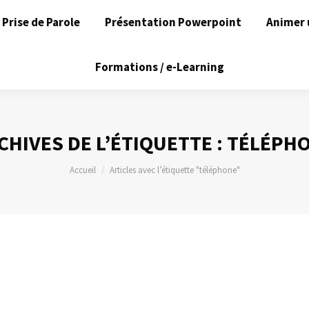
Prise de Parole
Présentation Powerpoint
Animer 
Formations / e-Learning
CHIVES DE L’ÉTIQUETTE :
TÉLÉPH
Vous êtes ici :
Accueil
Articles avec l’étiquette "téléphone"