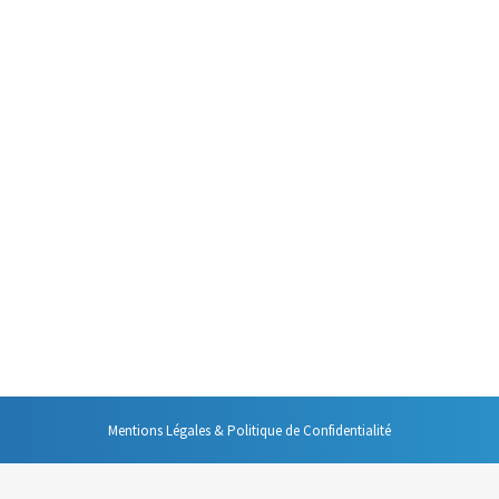
 des discussions avec des dirigeants et des cadres d’entreprises au sujet
 plutôt qu’agir au risque de perdre de vue ses objectifs et ses priorités.
efficace et plus satisfaisante pour moi, il faut donc s’autoriser à dire à 
Mentions Légales & Politique de Confidentialité