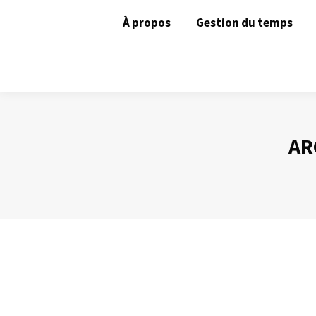
À propos
Gestion du temps
AR
Lire ses mails sur son Smartphone ?
Gestion des mails
Par
Philippe Helmstetter
4 mars 2013