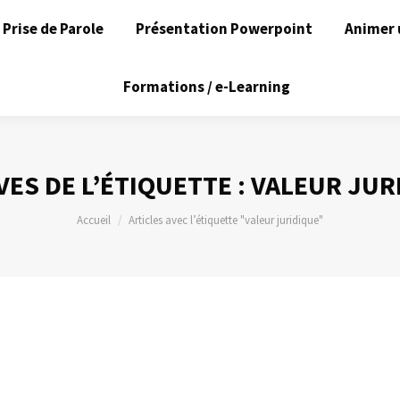
Prise de Parole
Présentation Powerpoint
Animer 
Formations / e-Learning
VES DE L’ÉTIQUETTE :
VALEUR JUR
Vous êtes ici :
Accueil
Articles avec l’étiquette "valeur juridique"