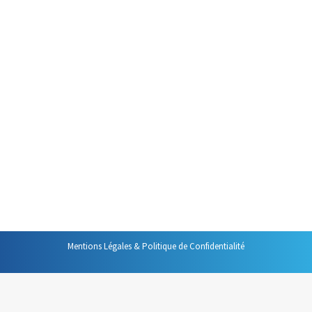
Par
Philippe Helmstetter
10 septembre 2015
Si je pouvais revivre ma vie,
j’essaierais de commettre
davantage d’erreurs. J’essaierais
d’être moins parfait. Je serais
plus insouciant, plus fous que je
ne l’étais. En fait, je ne prendrais
plus guère les choses au
sérieux.
Mentions Légales & Politique de Confidentialité