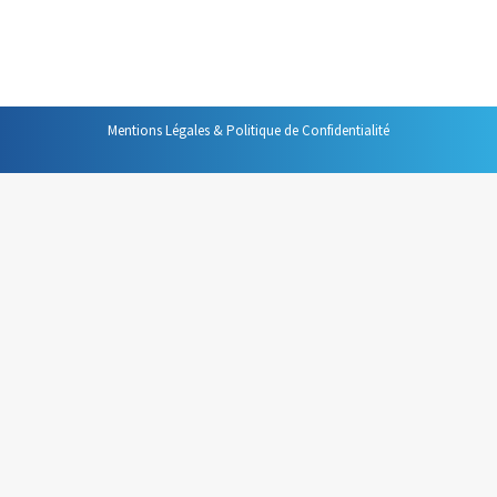
(voir l’article de blog) beaucoup de mails, en utilisant le
« glisser-lâcher », et, bien sûr, en nettoyant les…
Mentions Légales & Politique de Confidentialité