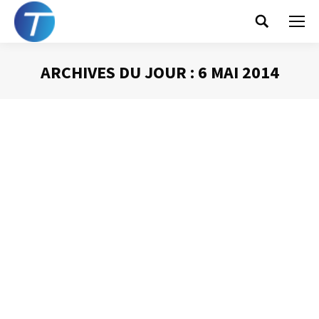
Search:
ARCHIVES DU JOUR :
6 MAI 2014
Vous êtes ici :
Nettoyer les « conversations »
électroniques
Gestion des mails
Par
Philippe Helmstetter
6 mai 2014
Vous le savez si vous lisez régulièrement les pages de ce
blog, j’attache beaucoup d’importance au fait qu’il n’y ait
que très peu de messages dans ma boîte de réception
(moins de dix !). J’y parviens en supprimant méthodique