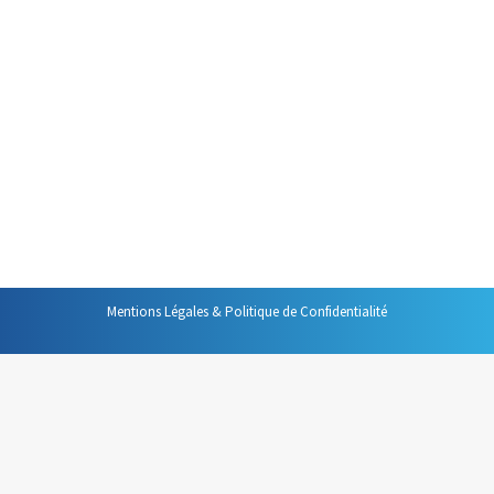
permanente
Gestion du temps
Par
Philippe Helmstetter
16 septembre 2019
Pour les salariés « il y a
aujourd’hui présomption de
disponibilité permanente ».
Mentions Légales & Politique de Confidentialité