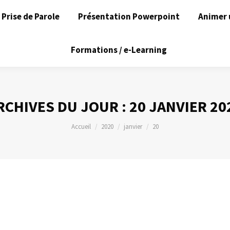
Prise de Parole
Présentation Powerpoint
Animer 
Formations / e-Learning
RCHIVES DU JOUR :
20 JANVIER 20
Vous êtes ici :
Accueil
2020
janvier
20