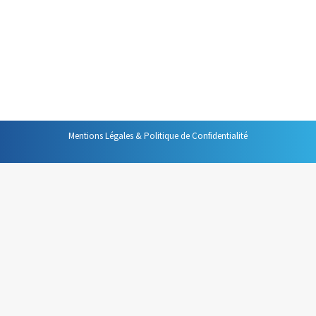
Par
Philippe Helmstetter
10 mai 2021
Gérer son temps ? Mais pourquoi
? A quoi bon ? Dans quel but ?
Mentions Légales & Politique de Confidentialité