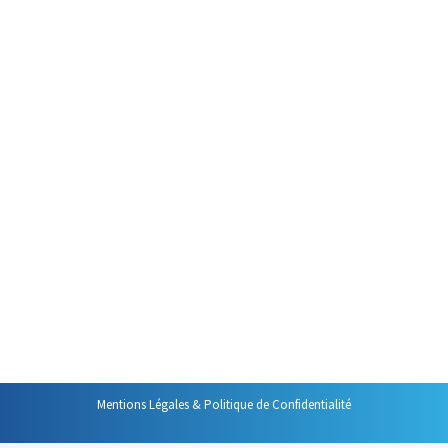
11 mai 2026
C’est l’un des aspects les plus
importants de la prise de parole
en public réussie C’est d’ailleurs
aussi l’un des aspects
importants de la certification
liée à la formation « Prendre la
Parole en Public avec Assurance
Pertinence et Adaptabilité » : la
connexion avec son auditoire. En
effet, si vous voulez avoir une
chance de réussir…
Mentions Légales & Politique de Confidentialité