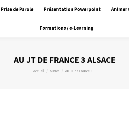
Prise de Parole
Présentation Powerpoint
Animer 
Formations / e-Learning
AU JT DE FRANCE 3 ALSACE
Vous êtes ici :
Accueil
Autres
Au JT de France 3…