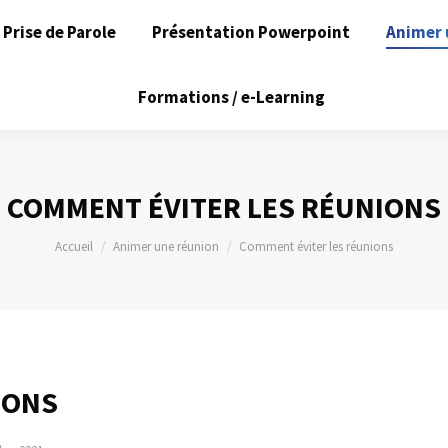
Prise de Parole
Présentation Powerpoint
Animer 
Formations / e-Learning
COMMENT ÉVITER LES RÉUNIONS
Vous êtes ici :
Accueil
Animer une réunion
Comment éviter les réunions
IONS