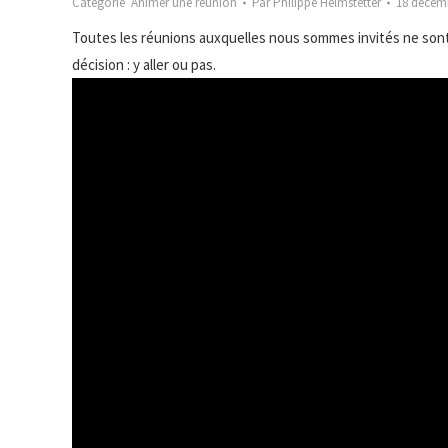
Catégorie
Animer une réunion
Par
Philippe Helmstetter
18 décem
Toutes les réunions auxquelles nous sommes invités ne son
décision : y aller ou pas.