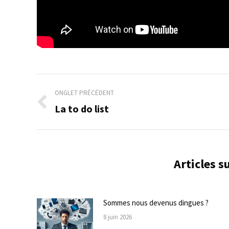
Navigation
ONGLET PRÉCÉDENT
de
La to do list
Onglet
précédent
commentaire
Articles 
Sommes nous devenus dingues ?
8 juin 2026