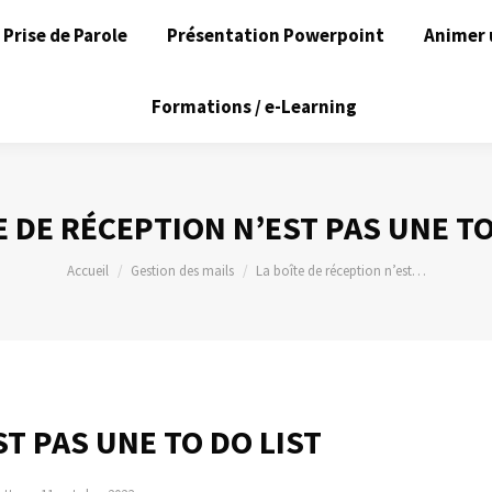
Prise de Parole
Présentation Powerpoint
Animer 
Formations / e-Learning
E DE RÉCEPTION N’EST PAS UNE TO
Vous êtes ici :
Accueil
Gestion des mails
La boîte de réception n’est…
ST PAS UNE TO DO LIST