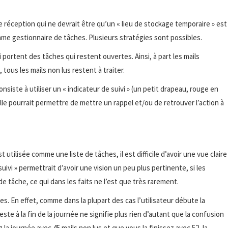
e réception qui ne devrait être qu’un « lieu de stockage temporaire » est
mme gestionnaire de tâches. Plusieurs stratégies sont possibles.
 portent des tâches qui restent ouvertes. Ainsi, à part les mails
ous les mails non lus restent à traiter.
nsiste à utiliser un « indicateur de suivi » (un petit drapeau, rouge en
elle pourrait permettre de mettre un rappel et/ou de retrouver l’action à
utilisée comme une liste de tâches, il est difficile d’avoir une vue claire
uivi » permettrait d’avoir une vision un peu plus pertinente, si les
e tâche, ce qui dans les faits ne l’est que très rarement.
es. En effet, comme dans la plupart des cas l’utilisateur débute la
te à la fin de la journée ne signifie plus rien d’autant que la confusion
la journée avec 45 mails non lus et que vous la finissez avec 52, la