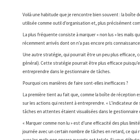
Voilà une habitude que je rencontre bien souvent : la boîte d
utilisée comme outil d’organisation et, plus précisément co
La plus fréquente consiste à marquer « non lus » les mails qui
récemment arrivés dont on n’a pas encore pris connaissance, t
Une autre stratégie, qui pourrait être un peu plus efficace, co
général). Cette stratégie pourrait être plus efficace puisqu’
entreprendre dans le gestionnaire de tâches.
Pourquoi ces manières de faire sont-elles inefficaces ?
La première tient au fait que, comme la boîte de réception est 
sur les actions qui restent à entreprendre. « L’indicateur de s
tâches en attentes étaient visualisées dans le gestionnaire d
« Marquer comme non lu » est d’une efficacité des plus limité
journée avec un certain nombre de tâches en retard, ce qui res
avec les mails non encore ouverts est totale. Si vous débutez 