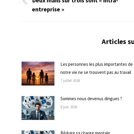
Deux mails sur trois sont « intra-
Onglet
entreprise »
commentaire
précédent
Articles 
Les personnes les plus importantes de
notre vie ne se trouvent pas au travail
7 juillet 2026
Sommes nous devenus dingues ?
8 juin 2026
Réduire sa charge mentale