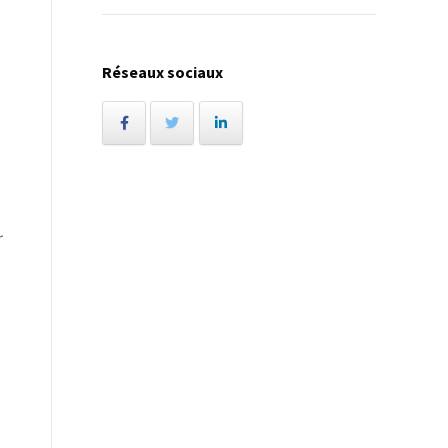
e
e
Réseaux sociaux
e
e
e
r