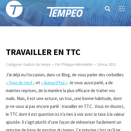
Search:
TRAVAILLER EN TTC
Catégorie
Gestion du temps
Par
Philippe Helmstetter
14 mai 2013
J’ai déjà eu l’occasion, dans ce Blog, de vous parler des corbeilles
« Quoi de neuf »
et
« Aujourd’hui »
. Je vous aussi parlé, a de
maintes reprises, de la manière la plus efficace de traiter vos
mails. Mais, il est une astuce, un truc, une bonne habitude, dont
je ne vous ai pas encore parlé : travailler en T.T.C.. Vous en doutez,
le TTC dont il est question ici n’a rien à voir avec la taxe à la valeur
ajoutée. Il s’agit plutôt d’une façon de mémoriser facilement un
principe de base de gestion du temps. Ce principe c’est qu’il ne