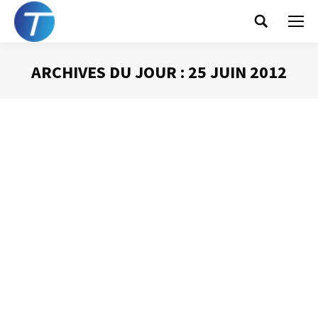
Search:
ARCHIVES DU JOUR :
25 JUIN 2012
Vous êtes ici :
A pour action – Cc pour info
Gestion des mails
Par
Philippe Helmstetter
25 juin 2012
Parmi tous les messages que nous recevons, certains
sont plus importants que d’autres. L’objet et l’expéditeur
nous donnent des informations utiles quant à la priorité à
accorder aux messages. Mais il est un principe qui
pourrait, s’il était respecté, nous aider : A = pour action ;