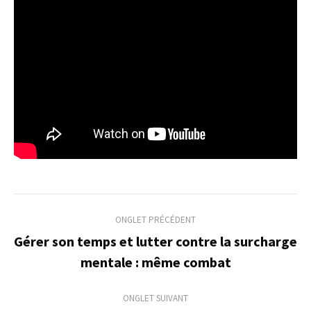
Navigation
ONGLET PRÉCÉDENT
de
Gérer son temps et lutter contre la surcharge
Onglet
mentale : même combat
commentaire
précédent
ONGLET SUIVANT