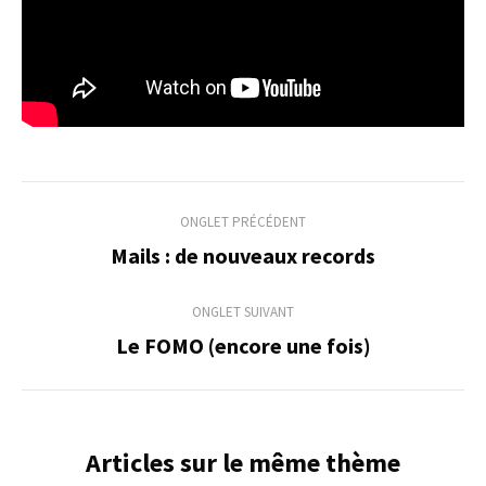
Navigation
ONGLET PRÉCÉDENT
de
Mails : de nouveaux records
Onglet
précédent
commentaire
ONGLET SUIVANT
Le FOMO (encore une fois)
Onglet
suivant
Articles sur le même thème