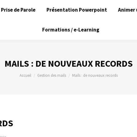
Prise de Parole
Présentation Powerpoint
Animer 
Formations / e-Learning
MAILS : DE NOUVEAUX RECORDS
Vous êtes ici :
Accueil
Gestion des mails
Mails : de nouveaux records
RDS