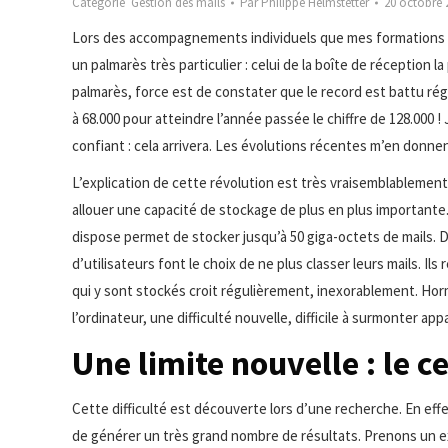
Catégorie
Gestion des mails
Par
Philippe Helmstetter
20 octobre 
Lors des accompagnements individuels que mes formations m’
un palmarès très particulier : celui de la boîte de réception l
palmarès, force est de constater que le record est battu réguli
à 68.000 pour atteindre l’année passée le chiffre de 128.000 !
confiant : cela arrivera. Les évolutions récentes m’en donnen
L’explication de cette révolution est très vraisemblablemen
allouer une capacité de stockage de plus en plus importante.
dispose permet de stocker jusqu’à 50 giga-octets de mails. Du
d’utilisateurs font le choix de ne plus classer leurs mails. 
qui y sont stockés croit régulièrement, inexorablement. Hor
l’ordinateur, une difficulté nouvelle, difficile à surmonter appa
Une limite nouvelle : le 
Cette difficulté est découverte lors d’une recherche. En ef
de générer un très grand nombre de résultats. Prenons un e