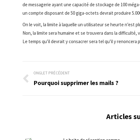
de messagerie ayant une capacité de stockage de 100 méga-
un compte disposant de 50 giga-octets devrait produire 5.000
On le voit, la limite à laquelle un utilisateur se heurte n’es
Non, la limite sera humaine et se trouvera dans la difficulté, 
Le temps qu’il devrait y consacrer sera tel qu’il y renoncera
Navigation
ONGLET PRÉCÉDENT
de
Pourquoi supprimer les mails ?
Onglet
précédent
commentaire
Articles 