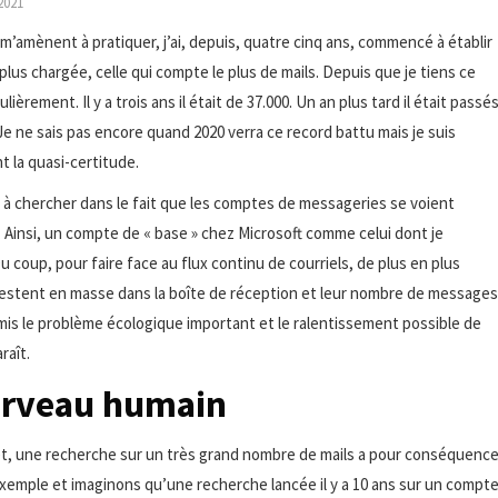
2021
amènent à pratiquer, j’ai, depuis, quatre cinq ans, commencé à établir
a plus chargée, celle qui compte le plus de mails. Depuis que je tiens ce
èrement. Il y a trois ans il était de 37.000. Un an plus tard il était passé
 Je ne sais pas encore quand 2020 verra ce record battu mais je suis
t la quasi-certitude.
t à chercher dans le fait que les comptes de messageries se voient
 Ainsi, un compte de « base » chez Microsoft comme celui dont je
 coup, pour faire face au flux continu de courriels, de plus en plus
Ils restent en masse dans la boîte de réception et leur nombre de messages
mis le problème écologique important et le ralentissement possible de
raît.
cerveau humain
fet, une recherche sur un très grand nombre de mails a pour conséquenc
xemple et imaginons qu’une recherche lancée il y a 10 ans sur un compt