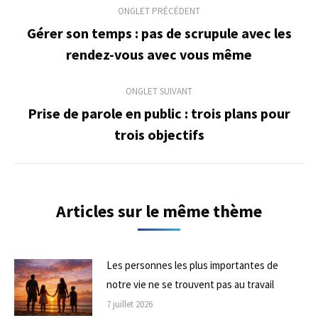
ONGLET PRÉCÉDENT
de
Gérer son temps : pas de scrupule avec les
Onglet
rendez-vous avec vous même
commentaire
précédent
ONGLET SUIVANT
Prise de parole en public : trois plans pour
Onglet
trois objectifs
suivant
Articles sur le même thème
Les personnes les plus importantes de
notre vie ne se trouvent pas au travail
7 juillet 2026