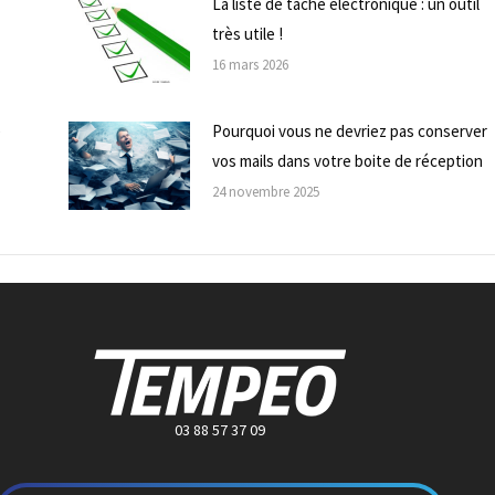
La liste de tâche électronique : un outil
très utile !
16 mars 2026
e
Pourquoi vous ne devriez pas conserver
vos mails dans votre boite de réception
24 novembre 2025
03 88 57 37 09