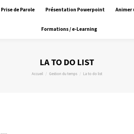
Prise de Parole
Présentation Powerpoint
Animer 
Formations / e-Learning
LA TO DO LIST
Vous êtes ici :
Accueil
Gestion du temps
La to do list