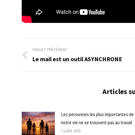
Navigation
ONGLET PRÉCÉDENT
de
Le mail est un outil ASYNCHRONE
Onglet
précédent
commentaire
Articles 
Les personnes les plus importantes de
notre vie ne se trouvent pas au travail
7 juillet 2026