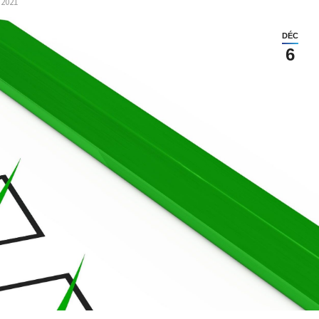
 2021
DÉC
6