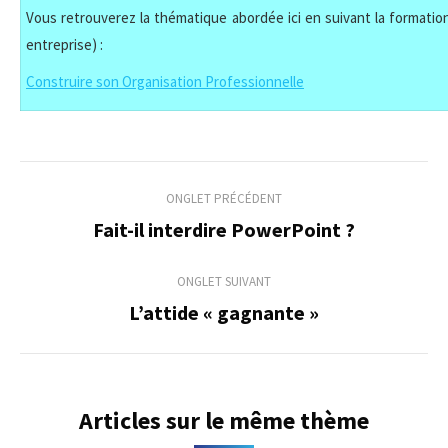
Vous retrouverez la thématique abordée ici en suivant la formation
entreprise) :
Construire son Organisation Professionnelle
Navigation
ONGLET PRÉCÉDENT
de
Fait-il interdire PowerPoint ?
Onglet
précédent
commentaire
ONGLET SUIVANT
L’attide « gagnante »
Onglet
suivant
Articles sur le même thème