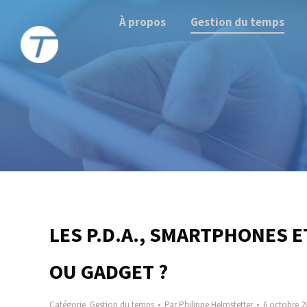
À propos
Gestion du temps
LES P.D.A., SMARTPHONES 
OU GADGET ?
Catégorie
Gestion du temps
Par
Philippe Helmstetter
6 octobre 2