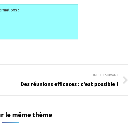
ormations :
ONGLET SUIVANT
Des réunions efficaces : c’est possible !
Onglet
suivant
sur le même thème