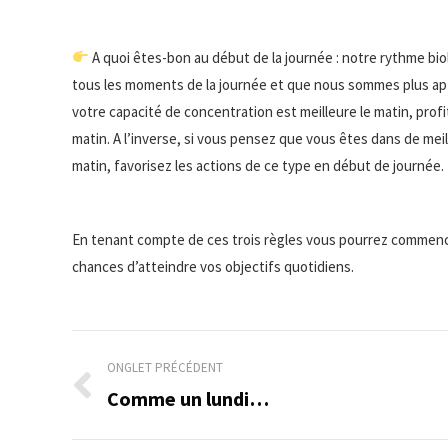
A quoi êtes-bon au début de la journée : notre rythme bi
tous les moments de la journée et que nous sommes plus apte
votre capacité de concentration est meilleure le matin, pro
matin. A l’inverse, si vous pensez que vous êtes dans de meil
matin, favorisez les actions de ce type en début de journée.
En tenant compte de ces trois règles vous pourrez commence
chances d’atteindre vos objectifs quotidiens.
Navigation
ONGLET PRÉCÉDENT
de
Comme un lundi…
Onglet
précédent
commentaire