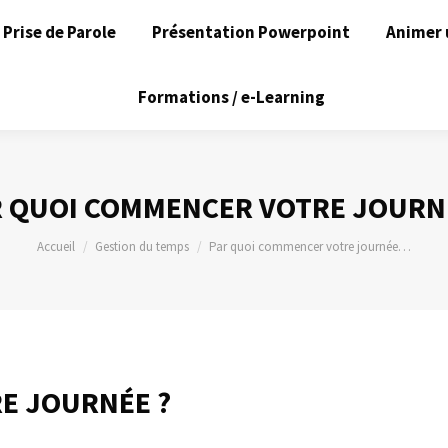
Prise de Parole
Présentation Powerpoint
Animer 
Formations / e-Learning
 QUOI COMMENCER VOTRE JOURN
Vous êtes ici :
Accueil
Gestion du temps
Par quoi commencer votre journée…
E JOURNÉE ?