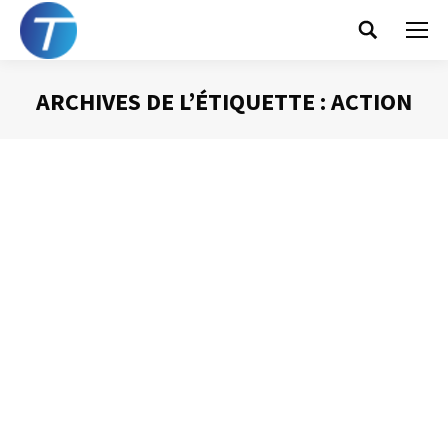
Search:
ARCHIVES DE L’ÉTIQUETTE :
ACTION
Vous êtes ici :
A pour action – Cc pour info
Gestion des mails
Par
Philippe Helmstetter
25 juin 2012
Parmi tous les messages que nous recevons, certains
sont plus importants que d’autres. L’objet et l’expéditeur
nous donnent des informations utiles quant à la priorité à
accorder aux messages. Mais il est un principe qui
pourrait, s’il était respecté, nous aider : A = pour action ;