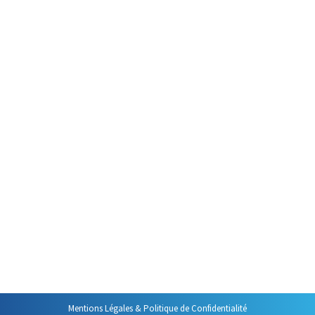
Par
Philippe Helmstetter
28 septembre 2019
Comme dans une rencontre, les
premiers que vous direz lors
d’une intervention orale
revêtent une très grande
importance. C’est comme le
départ d’un cent mètres :
primordial ! Il est donc
indispensable de bien les choisir,
de bien les préparer et de bien
les dire. Pour quoi ? Ce par quoi
vous commencez une prise de…
Mentions Légales & Politique de Confidentialité