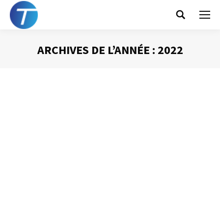
Search:
ARCHIVES DE L’ANNÉE :
2022
Vous êtes ici :
Afficher des jours non consécutifs +
Dupliquer un rendez-vous
Gestion du temps
Par
Philippe Helmstetter
5 décembre 2022