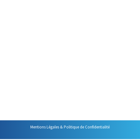
Toujours en quête de solutions
pour améliorer son efficacité
professionnelle, Laura a
récemment fait un choix radical :
abandonner cahiers et blocs-
notes✍
pour concentrer sur
son ordinateur portable
toutes ses prises de notes qu’il
s’agisse de réunions, de
formations ou de toutes autres
sources d’informations utiles.
Ce choix lui a apporté des
avantages non négligeables.…
Mentions Légales & Politique de Confidentialité