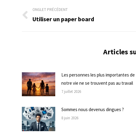
Navigation
ONGLET PRÉCÉDENT
de
Utiliser un paper board
Onglet
précédent
commentaire
Articles 
Les personnes les plus importantes de
notre vie ne se trouvent pas au travail
7 juillet 2026
Sommes nous devenus dingues ?
8 juin 2026