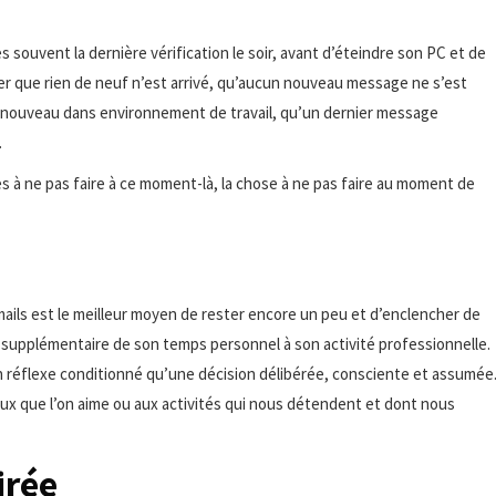
s souvent la dernière vérification le soir, avant d’éteindre son PC et de
surer que rien de neuf n’est arrivé, qu’aucun nouveau message ne s’est
 de nouveau dans environnement de travail, qu’un dernier message
.
es à ne pas faire à ce moment-là, la chose à ne pas faire au moment de
 mails est le meilleur moyen de rester encore un peu et d’enclencher de
tie supplémentaire de son temps personnel à son activité professionnelle.
s un réflexe conditionné qu’une décision délibérée, consciente et assumée
eux que l’on aime ou aux activités qui nous détendent et dont nous
irée