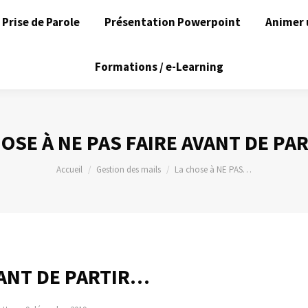
Prise de Parole
Présentation Powerpoint
Animer 
Formations / e-Learning
HOSE À NE PAS FAIRE AVANT DE PA
Vous êtes ici :
Accueil
Gestion des mails
La chose à NE PAS…
VANT DE PARTIR…