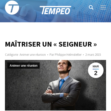
Search:
MAÎTRISER UN « SEIGNEUR »
Catégorie
Animer une réunion
Par
Philippe Helmstetter
2 mars 2015
Animer une réunion
MAR
2