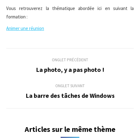
Vous retrouverez la thématique abordée ici en suivant la
formation :
Animer une réunion
Navigation
ONGLET PRÉCÉDENT
de
La photo, y a pas photo !
Onglet
précédent
commentaire
ONGLET SUIVANT
La barre des tâches de Windows
Onglet
suivant
Articles sur le même thème