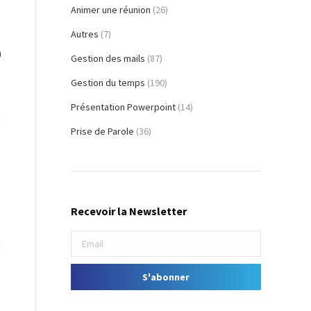
Animer une réunion
(26)
s
Autres
(7)
s
0
Gestion des mails
(87)
Gestion du temps
(190)
e
Présentation Powerpoint
(14)
t
Prise de Parole
(36)
e
d
Recevoir la Newsletter
e
u
z
s