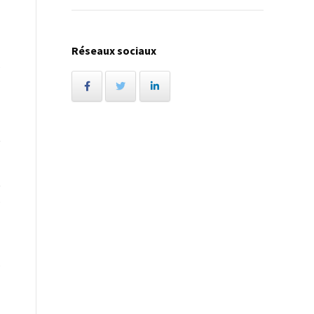
Réseaux sociaux
e
t
t
é
-
e