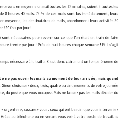
 recevons en moyenne un mail toutes les 12 minutes, soient 5 toutes le
e 8 heures 40 mails. 75 % de ces mails sont lus immédiatement, leur
 en moyenne, les destinataires de mails, abandonnent leurs activités 3
 ! 30 fois par jour !
) sont nécessaires pour revenir sur ce que l’on était en train de fair
ure trente par jour ! Près de huit heures chaque semaine ! Et il s’agi
e temps nécessaire à le traiter. C’est donc clairement un temps énorme d
 de ne pas ouvrir les mails au moment de leur arrivée, mais quan
e. Sinon choisissez deux, trois, quatre ou cinq moments de votre journé
té, du poste que vous occupez. Mais ne laissez pas les mails décider d
s « urgentes », rassurez-vous : ceux qui ont besoin que vous intervenie
. Grâce au téléphone ou en venant vous voir à votre poste de travail, il