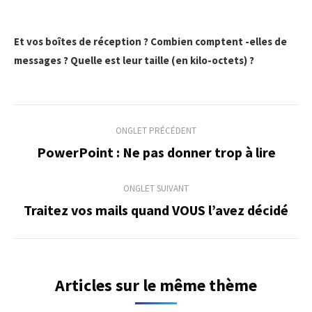
Et vos boîtes de réception ? Combien comptent -elles de
messages ? Quelle est leur taille (en kilo-octets) ?
Navigation
ONGLET PRÉCÉDENT
de
PowerPoint : Ne pas donner trop à lire
Onglet
précédent
commentaire
ONGLET SUIVANT
Traitez vos mails quand VOUS l’avez décidé
Onglet
suivant
Articles sur le même thème