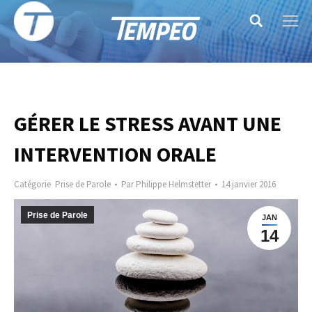
Search:
GÉRER LE STRESS AVANT UNE
INTERVENTION ORALE
Catégorie
Prise de Parole
Par
Philippe Helmstetter
14 janvier 2016
Prise de Parole
JAN
14