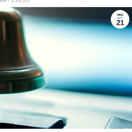
etter
21 mai 2023
MAI
21