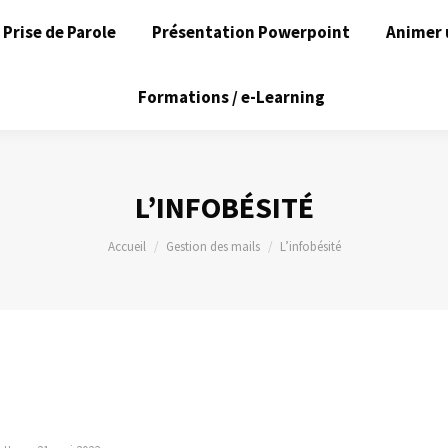
Prise de Parole
Présentation Powerpoint
Animer 
Formations / e-Learning
L’INFOBÉSITÉ
Vous êtes ici :
Accueil
Gestion des mails
L’infobésité