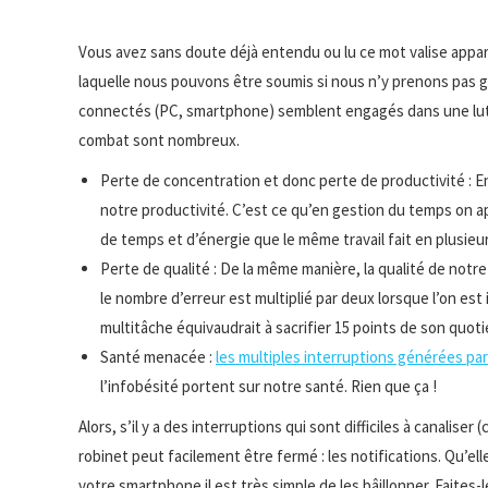
Vous avez sans doute déjà entendu ou lu ce mot valise apparu
laquelle nous pouvons être soumis si nous n’y prenons pas ga
connectés (PC, smartphone) semblent engagés dans une lutte
combat sont nombreux.
Perte de concentration et donc perte de productivité : En 
notre productivité. C’est ce qu’en gestion du temps on app
de temps et d’énergie que le même travail fait en plusieurs
Perte de qualité : De la même manière, la qualité de notr
le nombre d’erreur est multiplié par deux lorsque l’on es
multitâche équivaudrait à sacrifier 15 points de son quotie
Santé menacée :
les multiples interruptions générées pa
l’infobésité portent sur notre santé. Rien que ça !
Alors, s’il y a des interruptions qui sont difficiles à canaliser
robinet peut facilement être fermé : les notifications. Qu’ell
votre smartphone il est très simple de les bâillonner. Faites-le