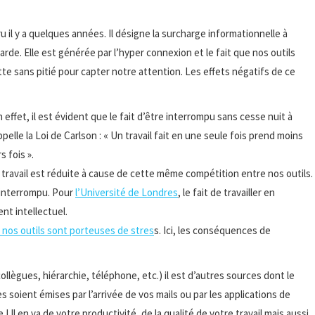
 il y a quelques années. Il désigne la surcharge informationnelle à
rde. Elle est générée par l’hyper connexion et le fait que nos outils
 sans pitié pour capter notre attention. Les effets négatifs de ce
effet, il est évident que le fait d’être interrompu sans cesse nuit à
elle la Loi de Carlson : « Un travail fait en une seule fois prend moins
 fois ».
e travail est réduite à cause de cette même compétition entre nos outils.
t interrompu. Pour
l’Université de Londres
, le fait de travailler en
nt intellectuel.
r nos outils sont porteuses de stres
s. Ici, les conséquences de
 (collègues, hiérarchie, téléphone, etc.) il est d’autres sources dont le
es soient émises par l’arrivée de vos mails ou par les applications de
 ! Il en va de votre productivité, de la qualité de votre travail mais aussi,