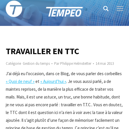
Search:
TRAVAILLER EN TTC
Catégorie
Gestion du temps
Par
Philippe Helmstetter
14 mai 2013
J’ai déjà eu l’occasion, dans ce Blog, de vous parler des corbeilles
« Quoi de neuf »
et
« Aujourd’hui »
. Je vous aussi parlé, a de
maintes reprises, de la manière la plus efficace de traiter vos
mails. Mais, il est une astuce, un truc, une bonne habitude, dont
je ne vous ai pas encore parlé : travailler en T.T.C.. Vous en doutez,
le TTC dont il est question ici n’a rien à voir avec la taxe à la valeur
ajoutée. Il s’agit plutôt d’une façon de mémoriser facilement un
principe de base de gestion du temps. Ce principe c’est qu’il ne