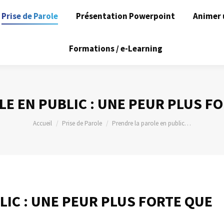
Prise de Parole
Présentation Powerpoint
Animer 
Formations / e-Learning
E EN PUBLIC : UNE PEUR PLUS F
Vous êtes ici :
Accueil
Prise de Parole
Prendre la parole en public…
LIC : UNE PEUR PLUS FORTE QUE