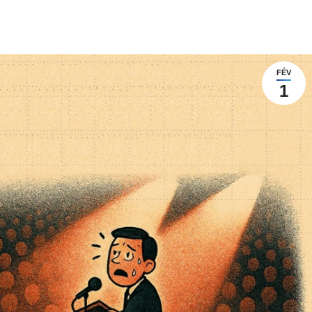
FÉV
1