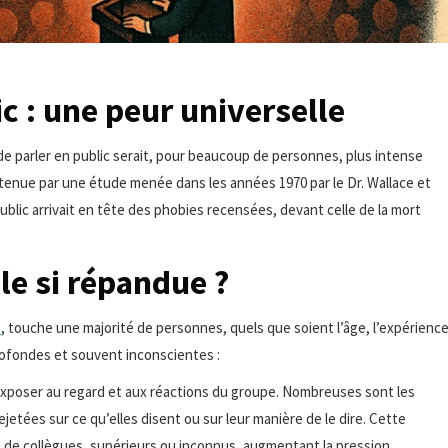
c : une peur universelle
 de parler en public serait, pour beaucoup de personnes, plus intense
utenue par une étude menée dans les années 1970 par le Dr. Wallace et
public arrivait en tête des phobies recensées, devant celle de la mort
le si répandue ?
e
, touche une majorité de personnes, quels que soient l’âge, l’expérienc
rofondes et souvent inconscientes :
s’exposer au regard et aux réactions du groupe. Nombreuses sont les
jetées sur ce qu’elles disent ou sur leur manière de le dire. Cette
é de collègues, supérieurs ou inconnus, augmentant la pression