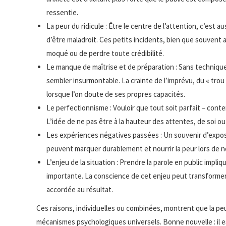
ressentie.
La peur du ridicule : Être le centre de l’attention, c’est 
d’être maladroit. Ces petits incidents, bien que souvent a
moqué ou de perdre toute crédibilité.
Le manque de maîtrise et de préparation : Sans techniqu
sembler insurmontable. La crainte de l’imprévu, du « trou
lorsque l’on doute de ses propres capacités.
Le perfectionnisme : Vouloir que tout soit parfait – cont
L’idée de ne pas être à la hauteur des attentes, de soi ou
Les expériences négatives passées : Un souvenir d’exposé
peuvent marquer durablement et nourrir la peur lors de n
L’enjeu de la situation : Prendre la parole en public imp
importante. La conscience de cet enjeu peut transformer 
accordée au résultat.
Ces raisons, individuelles ou combinées, montrent que la peur
mécanismes psychologiques universels. Bonne nouvelle : il e