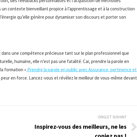
tion, des feedbacks personnalisés et l’acquisition de méthodes
un contexte bienveillant propice à l’apprentissage et à la construction
ser l’énergie qu’elle génère pour dynamiser son discours et porter son
sez dans une compétence précieuse tant sur le plan professionnel que
turelle, humaine, elle n’est pas une fatalité. Car, prendre la parole en
 la formation «
Prendre la parole en public avec Assurance, pertinence et
peur en force. Lancez-vous et révélez le meilleur de vous-même devant
ONGLET SUIVANT
Inspirez-vous des meilleurs, ne les
Onglet
copiez pas !