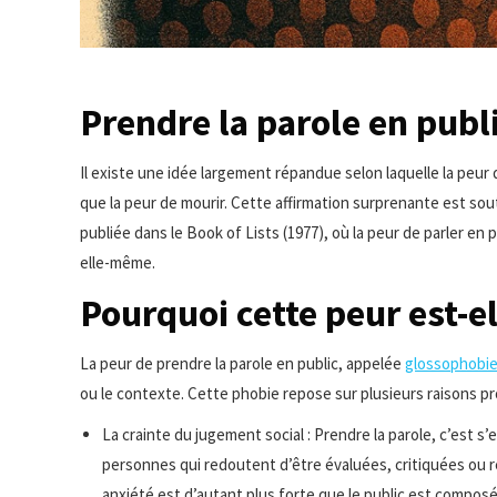
Prendre la parole en publi
Il existe une idée largement répandue selon laquelle la peur
que la peur de mourir. Cette affirmation surprenante est so
publiée dans le Book of Lists (1977), où la peur de parler en 
elle-même.
Pourquoi cette peur est-el
La peur de prendre la parole en public, appelée
glossophobi
ou le contexte. Cette phobie repose sur plusieurs raisons p
La crainte du jugement social : Prendre la parole, c’est 
personnes qui redoutent d’être évaluées, critiquées ou re
anxiété est d’autant plus forte que le public est compos