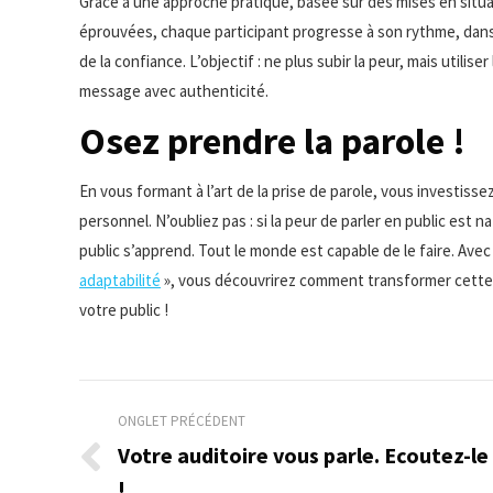
Grâce à une approche pratique, basée sur des mises en situa
éprouvées, chaque participant progresse à son rythme, dans 
de la confiance. L’objectif : ne plus subir la peur, mais utili
message avec authenticité.
Osez prendre la parole !
En vous formant à l’art de la prise de parole, vous investis
personnel. N’oubliez pas : si la peur de parler en public est na
public s’apprend. Tout le monde est capable de le faire. Avec
adaptabilité
», vous découvrirez comment transformer cette 
votre public !
Navigation
ONGLET PRÉCÉDENT
de
Votre auditoire vous parle. Ecoutez-le
Onglet
!