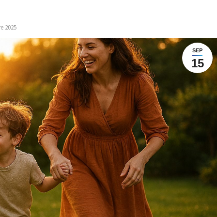
e 2025
SEP
15