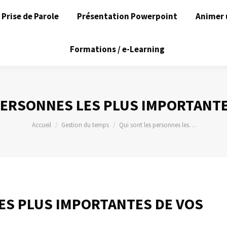
Prise de Parole
Présentation Powerpoint
Animer 
Formations / e-Learning
PERSONNES LES PLUS IMPORTANTES
Vous êtes ici :
Accueil
Gestion du temps
Qui sont les personnes les…
ES PLUS IMPORTANTES DE VOS