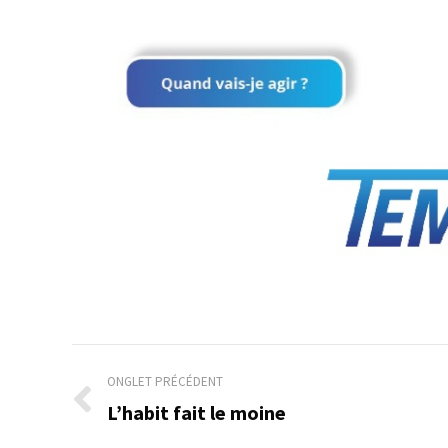
Navigation
ONGLET PRÉCÉDENT
de
L’habit fait le moine
Onglet
précédent