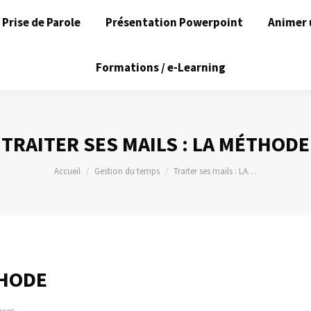
Prise de Parole
Présentation Powerpoint
Animer 
Formations / e-Learning
TRAITER SES MAILS : LA MÉTHODE
Vous êtes ici :
Accueil
Gestion du temps
Traiter ses mails : LA…
THODE