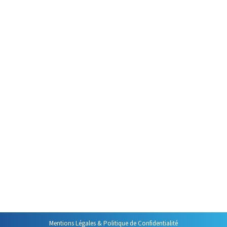
photographies. Croyez-moi : la photo c’est…
A quoi servent les présentations ?
Animer une réunion
Par
Philippe Helmstetter
9 juillet 2013
Toutes les bonnes formations et une partie non
négligeable des réunions bien préparées commencent
par un rituel incontournable : les présentations. Ce
passage obligé de la formation et de la réunion a des
fonctions bien précises, pas forcément celles que l’on
croit.
Mentions Légales & Politique de Confidentialité