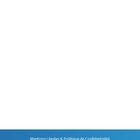
s qui sont difficiles à prévoir. Bien sûr, lorsque l’invitation passe par 
 heure de fin. Mais, force est de constater que dans bien des cas, cett
l est un mot qui contient, à lui tout seul, tous les principes de l’organis
utes ces années passées à réfléchir à ces thématiques, à…
Mentions Légales & Politique de Confidentialité