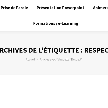
Prise de Parole
Présentation Powerpoint
Animer 
Formations / e-Learning
RCHIVES DE L’ÉTIQUETTE :
RESPE
Vous êtes ici :
Accueil
Articles avec l’étiquette "Respect"